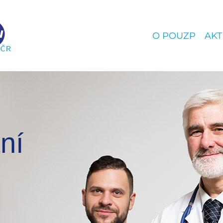
O POUZP
AKT
ní